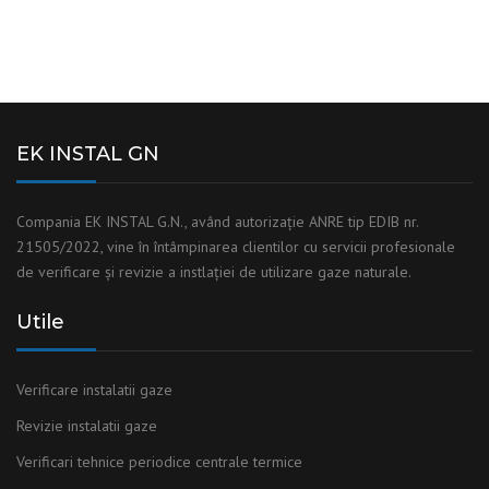
CONTACT
EK INSTAL GN
Compania EK INSTAL G.N., având autorizaţie ANRE tip EDIB nr.
21505/2022, vine în întâmpinarea clientilor cu servicii profesionale
de verificare și revizie a instlaţiei de utilizare gaze naturale.
Utile
Verificare instalatii gaze
Revizie instalatii gaze
Verificari tehnice periodice centrale termice