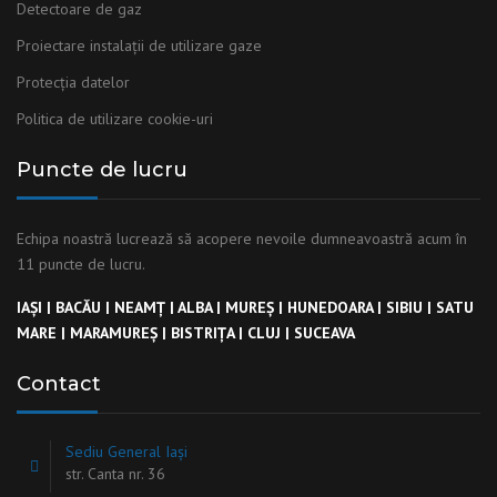
Detectoare de gaz
Proiectare instalații de utilizare gaze
Protecția datelor
Politica de utilizare cookie-uri
Puncte de lucru
Echipa noastră lucrează să acopere nevoile dumneavoastră acum în
11 puncte de lucru.
IAȘI
|
BACĂU
|
NEAMȚ
|
ALBA
|
MUREȘ
|
HUNEDOARA
|
SIBIU
|
SATU
MARE
|
MARAMUREȘ
|
BISTRIȚA
|
CLUJ
|
SUCEAVA
Contact
Sediu General Iași
str. Canta nr. 36