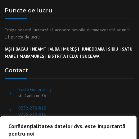
Puncte de lucru
Echipa noastră lucrează să acopere nevoile dumneavoastră acum în
11 puncte de lucru.
IAȘI
|
BACĂU
|
NEAMȚ
|
ALBA
|
MUREȘ
|
HUNEDOARA
|
SIBIU
|
SATU
MARE
|
MARAMUREȘ
|
BISTRIȚA
|
CLUJ
|
SUCEAVA
Contact
Sediu General Iași
str. Canta nr. 36
0232-270-810
0755-330-011
Confidențialitatea datelor dvs. este importantă
office@ekinstal.ro
pentru noi