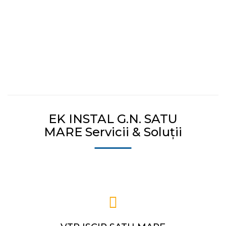
VTP ISCIR, in colaborare cu firme autorizate ISCIR.
MAI MULTE DETALII
EK INSTAL G.N. SATU
MARE Servicii & Soluții