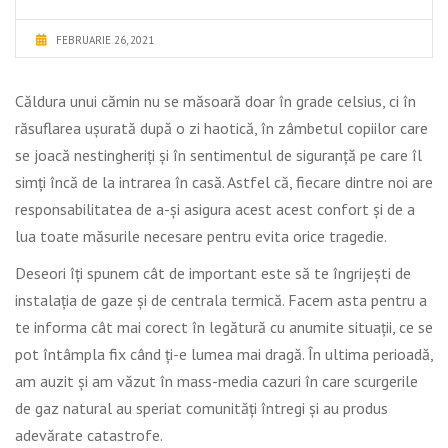
FEBRUARIE 26, 2021
Căldura unui cămin nu se măsoară doar în grade celsius, ci în
răsuflarea ușurată după o zi haotică, în zâmbetul copiilor care
se joacă nestingheriți și în sentimentul de siguranță pe care îl
simți încă de la intrarea în casă. Astfel că, fiecare dintre noi are
responsabilitatea de a-și asigura acest acest confort și de a
lua toate măsurile necesare pentru evita orice tragedie.
Deseori îți spunem cât de important este să te îngrijești de
instalația de gaze și de centrala termică. Facem asta pentru a
te informa cât mai corect în legătură cu anumite situații, ce se
pot întâmpla fix când ți-e lumea mai dragă. În ultima perioadă,
am auzit și am văzut în mass-media cazuri în care scurgerile
de gaz natural au speriat comunități întregi și au produs
adevărate catastrofe.