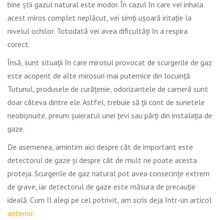
bine știi gazul natural este inodor. În cazul în care vei inhala
acest miros complet neplăcut, vei simți ușoară iritație la
nivelul ochilor. Totodată vei avea dificultăți în a respira
corect.
Însă, sunt situații în care mirosul provocat de scurgerile de gaz
este acoperit de alte mirosuri mai puternice din locuință.
Tutunul, produsele de curățenie, odorizantele de cameră sunt
doar câteva dintre ele. Astfel, trebuie să ții cont de sunetele
neobișnuite, preum șuieratul unei țevi sau părți din instalația de
gaze.
De asemenea, amintim aici despre cât de important este
detectorul de gaze și despre cât de mult ne poate acesta
proteja. Scurgerile de gaz natural pot avea consecințe extrem
de grave, iar detectorul de gaze este măsura de precauție
ideală. Cum îl alegi pe cel potrivit, am scris deja într-un articol
anterior.