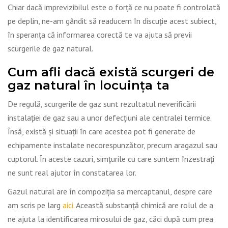
Chiar dacă imprevizibilul este o forță ce nu poate fi controlată
pe deplin, ne-am gândit să readucem în discuție acest subiect,
în speranța că informarea corectă te va ajuta să previi
scurgerile de gaz natural.
Cum afli dacă există scurgeri de
gaz natural în locuința ta
De regulă, scurgerile de gaz sunt rezultatul neverificării
instalației de gaz sau a unor defecțiuni ale centralei termice.
Însă, există și situații în care acestea pot fi generate de
echipamente instalate necorespunzător, precum aragazul sau
cuptorul. În aceste cazuri, simțurile cu care suntem înzestrați
ne sunt real ajutor în constatarea lor.
Gazul natural are în compoziția sa mercaptanul, despre care
am scris pe larg
aici.
Această substanță chimică are rolul de a
ne ajuta la identificarea mirosului de gaz, căci după cum prea