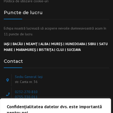
Politica de utilizare cookie-uri
Puncte de lucru
Echipa noastră lucrează să acopere nevoile dumneavoastră acum în
11 puncte de lucru.
IAȘI
|
BACĂU
|
NEAMȚ
|
ALBA
|
MUREȘ
|
HUNEDOARA
|
SIBIU
|
SATU
MARE
|
MARAMUREȘ
|
BISTRIȚA
|
CLUJ
|
SUCEAVA
Contact
Sediu General Iași
str. Canta nr. 36
0232-270-810
0755-330-011
Confidențialitatea datelor dvs. este importantă
office@ekinstal.ro
pentru noi