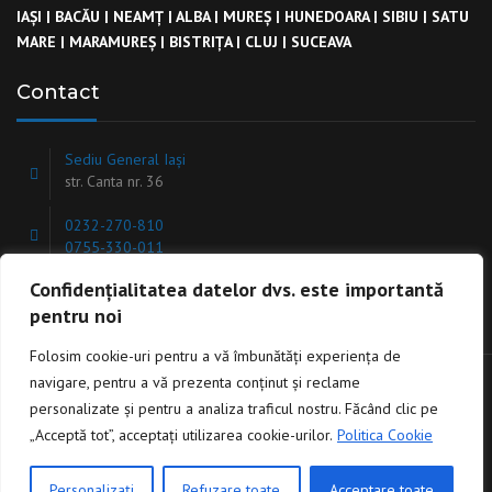
IAȘI
|
BACĂU
|
NEAMȚ
|
ALBA
|
MUREȘ
|
HUNEDOARA
|
SIBIU
|
SATU
MARE
|
MARAMUREȘ
|
BISTRIȚA
|
CLUJ
|
SUCEAVA
Contact
Sediu General Iași
str. Canta nr. 36
0232-270-810
0755-330-011
Confidențialitatea datelor dvs. este importantă
office@ekinstal.ro
pentru noi
Folosim cookie-uri pentru a vă îmbunătăți experiența de
navigare, pentru a vă prezenta conținut și reclame
Copyright @ 2025 EK INSTAL GN Toate drepturile rezervate.
personalizate și pentru a analiza traficul nostru. Făcând clic pe
Website realizat de
INNVISION.RO
„Acceptă tot”, acceptați utilizarea cookie-urilor.
Politica Cookie
Personalizați
Refuzare toate
Acceptare toate