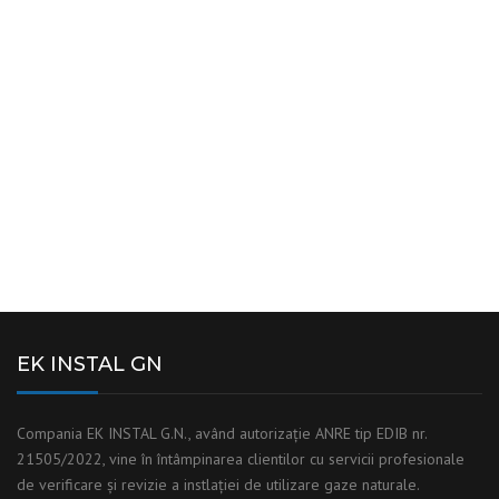
SERVICII PROFESIONALE
de verificari si revizii instalatii utilizare gaze la
preturi avantajoase.
CONTACT
EK INSTAL GN
Compania EK INSTAL G.N., având autorizaţie ANRE tip EDIB nr.
21505/2022, vine în întâmpinarea clientilor cu servicii profesionale
de verificare și revizie a instlaţiei de utilizare gaze naturale.