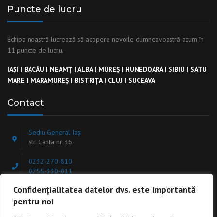
Puncte de lucru
Echipa noastră lucrează să acopere nevoile dumneavoastră acum în
11 puncte de lucru.
IAȘI
|
BACĂU
|
NEAMȚ
|
ALBA
|
MUREȘ
|
HUNEDOARA
|
SIBIU
|
SATU
MARE
|
MARAMUREȘ
|
BISTRIȚA
|
CLUJ
|
SUCEAVA
Contact
Sediu General Iași
str. Canta nr. 36
0232-270-810
0755-330-011
Confidențialitatea datelor dvs. este importantă
office@ekinstal.ro
pentru noi