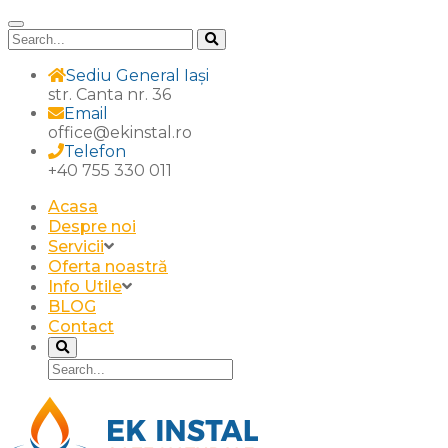
Sediu General Iași
str. Canta nr. 36
Email
office@ekinstal.ro
Telefon
+40 755 330 011
Acasa
Despre noi
Servicii
Oferta noastră
Info Utile
BLOG
Contact