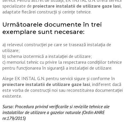
servicii. Pentru astfel de situații, EK INSTAL G.N. oferă servicii
specializate de
proiectare instalatii de utilizare gaze Iasi
,
adaptate fiecărei construcții și cerințe tehnice.
Următoarele documente în trei
exemplare sunt necesare:
a) releveul construcției pe care se trasează instalația de
utilizare;
b) schema izotermică a instalației de utilizare;
c) memoriul tehnic cu privire la respectarea condițiilor tehnice
pentru funcționarea în siguranță a instalației de utilizare.
Alege EK INSTAL G.N. pentru servicii sigure și conforme în
proiectare instalatii de utilizare gaze Iasi
, indiferent dacă
este vorba de construcții noi sau reconstituirea documentației
existente.
Sursa: Procedura privind verificarile si reviziile tehnice ale
instalatiilor de utilizare a gazelor naturale (Ordin ANRE
nr.179/2015)