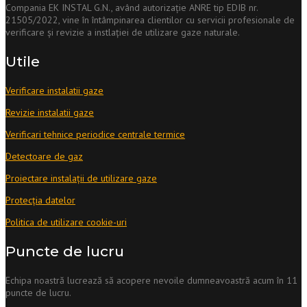
Compania EK INSTAL G.N., având autorizaţie ANRE tip EDIB nr.
21505/2022, vine în întâmpinarea clientilor cu servicii profesionale de
verificare și revizie a instlaţiei de utilizare gaze naturale.
Utile
Verificare instalatii gaze
Revizie instalatii gaze
Verificari tehnice periodice centrale termice
Detectoare de gaz
Proiectare instalații de utilizare gaze
Protecția datelor
Politica de utilizare cookie-uri
Puncte de lucru
Echipa noastră lucrează să acopere nevoile dumneavoastră acum în 11
puncte de lucru.