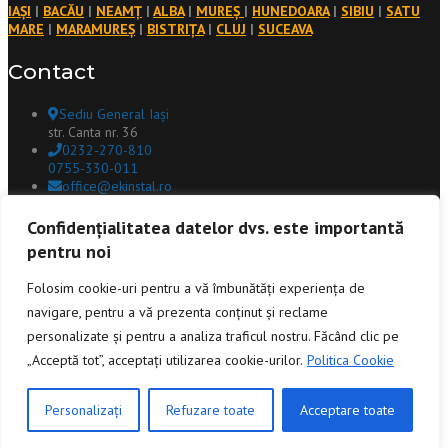
IAȘI
|
BACĂU
|
NEAMȚ
|
ALBA
|
MUREȘ
|
HUNEDOARA
|
SIBIU
|
SATU
MARE
|
MARAMUREȘ
|
BISTRIȚA
|
CLUJ
|
SUCEAVA
Contact
Sediu General Iași
str. Canta nr. 36
0232-270-810
0755-330-011
office@ekinstal.ro
Copyright @ 2025 EK INSTAL GN Toate drepturile rezervate. Website
Confidențialitatea datelor dvs. este importantă
realizat de
INNVISION.RO
pentru noi
Social
Folosim cookie-uri pentru a vă îmbunătăți experiența de
navigare, pentru a vă prezenta conținut și reclame
personalizate și pentru a analiza traficul nostru. Făcând clic pe
„Acceptă tot”, acceptați utilizarea cookie-urilor.
Politica Cookie
Personalizați
Refuzare toate
Acceptare toate