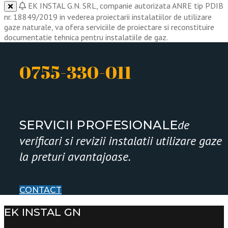
EK INSTAL G.N. SRL, companie autorizata ANRE tip PDIB
nr. 18849/2019 in vederea proiectarii instalatiilor de utilizare
gaze naturale, va ofera serviciile de proiectare si reconstituire
documentatie tehnica pentru instalatiile de gaz.
0755-330-011
de
SERVICII PROFESIONALE
verificari si revizii instalatii utilizare gaze
la preturi avantajoase.
CONTACT
EK INSTAL GN