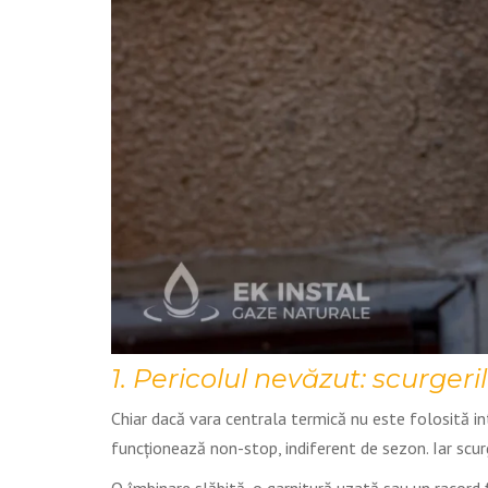
1. Pericolul nevăzut: scurgeri
Chiar dacă vara centrala termică nu este folosită in
funcționează non-stop, indiferent de sezon. Iar scur