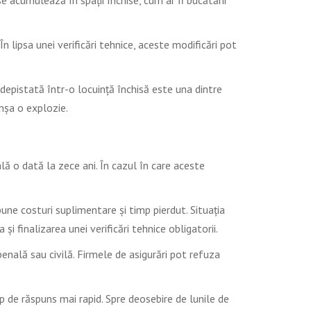
e acumulează în spații închise, cum ar fi bucătării
 lipsa unei verificări tehnice, aceste modificări pot
epistată într-o locuință închisă este una dintre
anșa o explozie.
ală o dată la zece ani. În cazul în care aceste
upune costuri suplimentare și timp pierdut. Situația
i finalizarea unei verificări tehnice obligatorii.
 penală sau civilă. Firmele de asigurări pot refuza
mp de răspuns mai rapid. Spre deosebire de lunile de