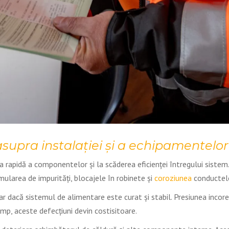
supra instalației și a echipamentelor
ra rapidă a componentelor și la scăderea eficienței întregului siste
umularea de impurități, blocajele în robinete și
coroziunea
conductelo
acă sistemul de alimentare este curat și stabil. Presiunea incorect
mp, aceste defecțiuni devin costisitoare.