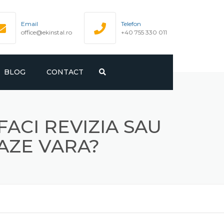
Email
Telefon
office@ekinstal.ro
+40 755 330 011
BLOG
CONTACT
SARE
FACI REVIZIA SAU
IZARE GAZE
GAZE VARA?
OR