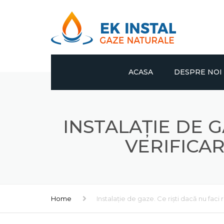
ACASA
DESPRE NOI
INSTALAȚIE DE G
VERIFICAR
Home
Instalație de gaze. Ce riști dacă nu faci 