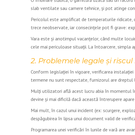
O îmbinare slăbită, o garnitură uzată sau un racord f
slab ventilate sau camere tehnice, și pot atinge conc
Pericolul este amplificat de temperaturile ridicate, 
trece neobservate, iar consecințele pot fi grave: explo
Vara este și anotimpul vacanțelor, când multe locui
cele mai periculoase situații. La întoarcere, simpla 
2. Problemele legale și riscul
Conform legislației în vigoare, verificarea instalație
termene nu sunt respectate, furnizorul are dreptul 
Mulți utilizatori află acest lucru abia în momentul în
devine și mai dificilă dacă această întrerupere apare 
Mai mult, în cazul unui incident (ex: scurgere, exploz
despăgubirea în lipsa unui document valid de verificar
Programarea unei verificări în lunile de vară are avan