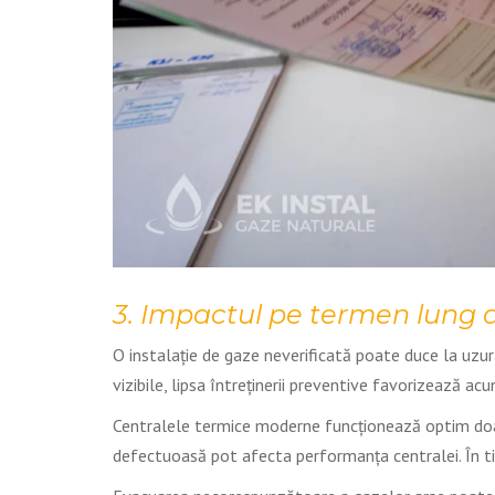
3. Impactul pe termen lung a
O instalație de gaze neverificată poate duce la uzu
vizibile, lipsa întreținerii preventive favorizează ac
Centralele termice moderne funcționează optim doar d
defectuoasă pot afecta performanța centralei. În ti