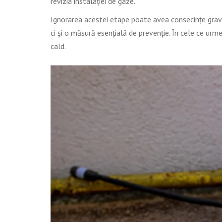
revizia instalației de gaze.
Ignorarea acestei etape poate avea consecințe grave, a
ci și o măsură esențială de prevenție. În cele ce urm
cald.