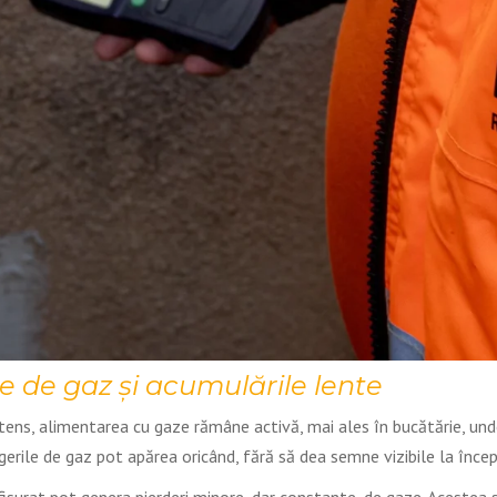
le de gaz și acumulările lente
tens, alimentarea cu gaze rămâne activă, mai ales în bucătărie, unde
gerile de gaz pot apărea oricând, fără să dea semne vizibile la încep