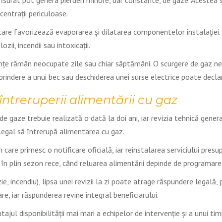
isurat pot genera pierderi minore, dar constante, de gaze. Acestea s
entrații periculoase.
care favorizează evaporarea și dilatarea componentelor instalației. În
zii, incendii sau intoxicații.
nțe rămân neocupate zile sau chiar săptămâni. O scurgere de gaz ned
aprindere a unui bec sau deschiderea unei surse electrice poate decl
 întreruperii alimentării cu gaz
i de gaze trebuie realizată o dată la doi ani, iar revizia tehnică gener
legal să întrerupă alimentarea cu gaz.
 care primesc o notificare oficială, iar reinstalarea serviciului pres
în plin sezon rece, când reluarea alimentării depinde de programarea ș
ie, incendiu), lipsa unei revizii la zi poate atrage răspundere legală,
e, iar răspunderea revine integral beneficiarului.
tajul disponibilității mai mari a echipelor de intervenție și a unui ti