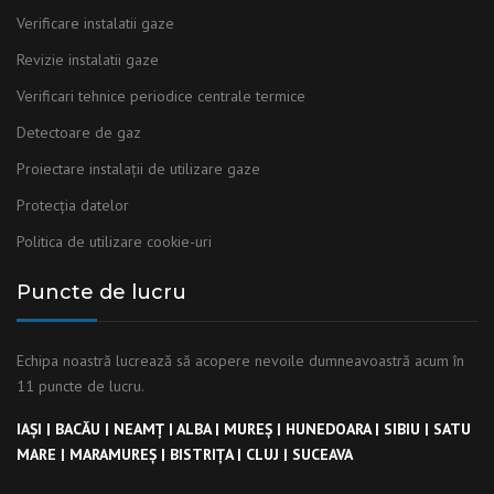
Verificare instalatii gaze
Revizie instalatii gaze
Verificari tehnice periodice centrale termice
Detectoare de gaz
Proiectare instalații de utilizare gaze
Protecția datelor
Politica de utilizare cookie-uri
Puncte de lucru
Echipa noastră lucrează să acopere nevoile dumneavoastră acum în
11 puncte de lucru.
IAȘI
|
BACĂU
|
NEAMȚ
|
ALBA
|
MUREȘ
|
HUNEDOARA
|
SIBIU
|
SATU
MARE
|
MARAMUREȘ
|
BISTRIȚA
|
CLUJ
|
SUCEAVA