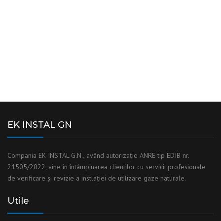
de verificari si revizii instalatii utilizare gaze la
preturi avantajoase.
CONTACT
EK INSTAL GN
Compania EK INSTAL G.N., având autorizaţie ANRE tip EDIB nr.
21505/2022, vine în întâmpinarea clientilor cu servicii profesionale
de verificare și revizie a instlaţiei de utilizare gaze naturale.
Utile